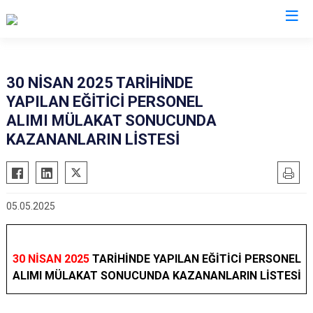
Van
30 NİSAN 2025 TARİHİNDE
YAPILAN EĞİTİCİ PERSONEL
Bahçesaray
Gürpınar
ALIMI MÜLAKAT SONUCUNDA
Başkale
Muradiye
KAZANANLARIN LİSTESİ
Çaldıran
Özalp
Çatak
Saray
Edremit
İpekyolu
05.05.2025
Erciş
Tuşba
Gevaş
30 NİSAN 2025
TARİHİNDE YAPILAN EĞİTİCİ PERSONEL
ALIMI MÜLAKAT SONUCUNDA KAZANANLARIN LİSTESİ