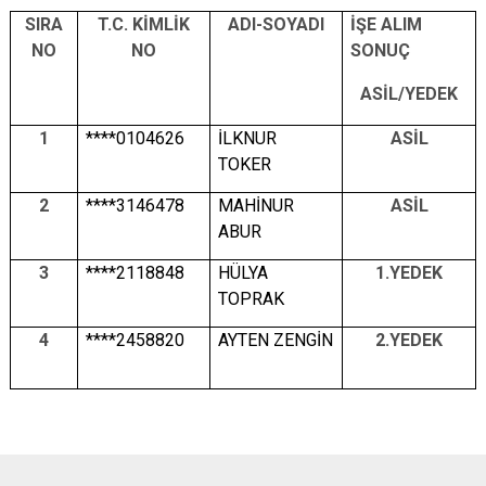
SIRA
T.C. KİMLİK
ADI-SOYADI
İŞE ALIM
NO
NO
SONUÇ
ASİL/YEDEK
1
****0104626
İLKNUR
ASİL
TOKER
2
****3146478
MAHİNUR
ASİL
ABUR
3
****2118848
HÜLYA
1.YEDEK
TOPRAK
4
****2458820
AYTEN ZENGİN
2.YEDEK