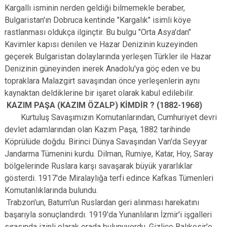
Kargallı isminin nerden geldiği bilmemekle beraber,
Bulgaristan'ın Dobruca kentinde "Kargalık" isimli köye
rastlanması oldukça ilginçtir. Bu bulgu "Orta Asya'dan"
Kavimler kapısı denilen ve Hazar Denizinin kuzeyinden
geçerek Bulgaristan dolaylarında yerleşen Türkler ile Hazar
Denizinin güneyinden inerek Anadolu'ya göç eden ve bu
topraklara Malazgirt savaşından önce yerleşenlerin aynı
kaynaktan deldiklerine bir işaret olarak kabul edilebilir.
KAZIM PAŞA (KAZIM ÖZALP) KİMDİR ? (1882-1968)
Kurtuluş Savaşımızın Komutanlarından, Cumhuriyet devri
devlet adamlarından olan Kazım Paşa, 1882 tarihinde
Köprülüde doğdu. Birinci Dünya Savaşından Van'da Seyyar
Jandarma Tümenini kurdu. Dilman, Rumiye, Katar, Hoy, Saray
bölgelerinde Ruslara karşı savaşarak büyük yararlıklar
gösterdi. 1917'de Miralaylığa terfi edince Kafkas Tümenleri
Komutanlıklarında bulundu.
Trabzon'un, Batum'un Ruslardan geri alınması harekatını
başarıyla sonuçlandırdı. 1919'da Yunanlıların İzmir'i işgalleri
sırasında izinli olarak orada bulunuyordu. Gizlice Balıkesir'e