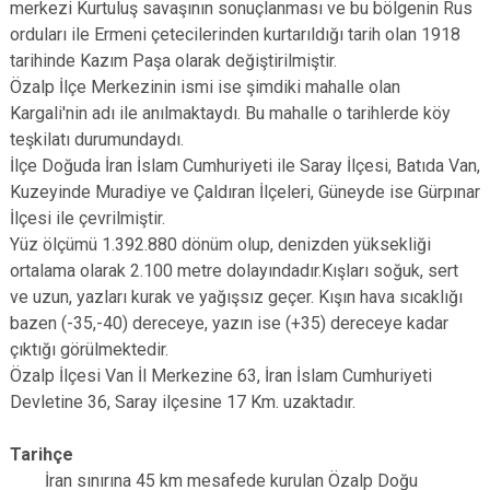
merkezi Kurtuluş savaşının sonuçlanması ve bu bölgenin Rus
orduları ile Ermeni çetecilerinden kurtarıldığı tarih olan 1918
tarihinde Kazım Paşa olarak değiştirilmiştir.
Özalp İlçe Merkezinin ismi ise şimdiki mahalle olan
Kargali'nin adı ile anılmaktaydı. Bu mahalle o tarihlerde köy
teşkilatı durumundaydı.
İlçe Doğuda İran İslam Cumhuriyeti ile Saray İlçesi, Batıda Van,
Kuzeyinde Muradiye ve Çaldıran İlçeleri, Güneyde ise Gürpınar
İlçesi ile çevrilmiştir.
Yüz ölçümü 1.392.880 dönüm olup, denizden yüksekliği
ortalama olarak 2.100 metre dolayındadır.Kışları soğuk, sert
ve uzun, yazları kurak ve yağışsız geçer. Kışın hava sıcaklığı
bazen (-35,-40) dereceye, yazın ise (+35) dereceye kadar
çıktığı görülmektedir.
Özalp İlçesi Van İl Merkezine 63, İran İslam Cumhuriyeti
Devletine 36, Saray ilçesine 17 Km. uzaktadır.
Tarihçe
İran sınırına 45 km mesafede kurulan Özalp Doğu