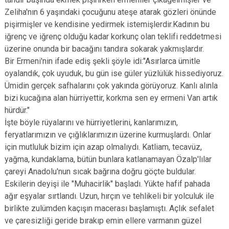
Zeliha'nın 6 yaşındaki çocuğunu ateşe atarak gözleri önünde
pişirmişler ve kendisine yedirmek istemişlerdir.Kadının bu
iğrenç ve iğrenç olduğu kadar korkunç olan teklifi reddetmesi
üzerine onunda bir bacağını tandıra sokarak yakmışlardır.
Bir Ermeni'nin ifade ediş şekli şöyle idi:"Asırlarca ümitle
oyalandık, çok uyuduk, bu gün ise güler yüzlülük hissediyoruz.
Ümidin gerçek safhalarını çok yakında görüyoruz. Kanlı alınla
bizi kucağına alan hürriyettir, korkma sen ey ermeni Van artık
hürdür."
İşte böyle rüyalarını ve hürriyetlerini, kanlarımızın,
feryatlarımızın ve çığlıklarımızın üzerine kurmuşlardı. Onlar
için mutluluk bizim için azap olmalıydı. Katliam, tecavüz,
yağma, kundaklama, bütün bunlara katlanamayan Özalp'lılar
çareyi Anadolu'nun sıcak bağrına doğru göçte buldular.
Eskilerin deyişi ile "Muhacirlik" başladı. Yükte hafif pahada
ağır eşyalar sırtlandı. Uzun, hırçın ve tehlikeli bir yolculuk ile
birlikte zulümden kaçışın macerası başlamıştı. Açlık sefalet
ve çaresizliği geride bırakıp emin ellere varmanın güzel