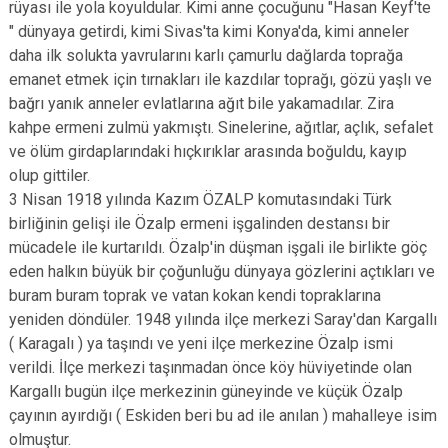
rüyası ile yola koyuldular. Kimi anne çocuğunu "Hasan Keyf'te
" dünyaya getirdi, kimi Sivas'ta kimi Konya'da, kimi anneler
daha ilk solukta yavrularını karlı çamurlu dağlarda toprağa
emanet etmek için tırnakları ile kazdılar toprağı, gözü yaşlı ve
bağrı yanık anneler evlatlarına ağıt bile yakamadılar. Zira
kahpe ermeni zulmü yakmıştı. Sinelerine, ağıtlar, açlık, sefalet
ve ölüm girdaplarındaki hıçkırıklar arasında boğuldu, kayıp
olup gittiler.
3 Nisan 1918 yılında Kazım ÖZALP komutasındaki Türk
birliğinin gelişi ile Özalp ermeni işgalinden destansı bir
mücadele ile kurtarıldı. Özalp'in düşman işgali ile birlikte göç
eden halkın büyük bir çoğunluğu dünyaya gözlerini açtıkları ve
buram buram toprak ve vatan kokan kendi topraklarına
yeniden döndüler. 1948 yılında ilçe merkezi Saray'dan Kargallı
( Karagalı ) ya taşındı ve yeni ilçe merkezine Özalp ismi
verildi. İlçe merkezi taşınmadan önce köy hüviyetinde olan
Kargallı bugün ilçe merkezinin güneyinde ve küçük Özalp
çayının ayırdığı ( Eskiden beri bu ad ile anılan ) mahalleye isim
olmuştur.