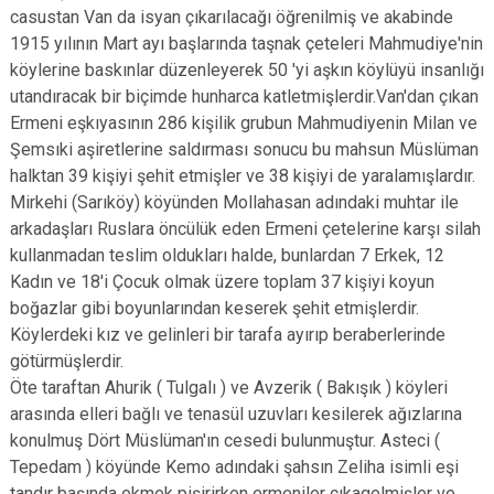
casustan Van da isyan çıkarılacağı öğrenilmiş ve akabinde
1915 yılının Mart ayı başlarında taşnak çeteleri Mahmudiye'nin
köylerine baskınlar düzenleyerek 50 'yi aşkın köylüyü insanlığı
utandıracak bir biçimde hunharca katletmişlerdir.Van'dan çıkan
Ermeni eşkıyasının 286 kişilik grubun Mahmudiyenin Milan ve
Şemsıki aşiretlerine saldırması sonucu bu mahsun Müslüman
halktan 39 kişiyi şehit etmişler ve 38 kişiyi de yaralamışlardır.
Mirkehi (Sarıköy) köyünden Mollahasan adındaki muhtar ile
arkadaşları Ruslara öncülük eden Ermeni çetelerine karşı silah
kullanmadan teslim oldukları halde, bunlardan 7 Erkek, 12
Kadın ve 18'i Çocuk olmak üzere toplam 37 kişiyi koyun
boğazlar gibi boyunlarından keserek şehit etmişlerdir.
Köylerdeki kız ve gelinleri bir tarafa ayırıp beraberlerinde
götürmüşlerdir.
Öte taraftan Ahurik ( Tulgalı ) ve Avzerik ( Bakışık ) köyleri
arasında elleri bağlı ve tenasül uzuvları kesilerek ağızlarına
konulmuş Dört Müslüman'ın cesedi bulunmuştur. Asteci (
Tepedam ) köyünde Kemo adındaki şahsın Zeliha isimli eşi
tandır başında ekmek pişirirken ermeniler çıkagelmişler ve