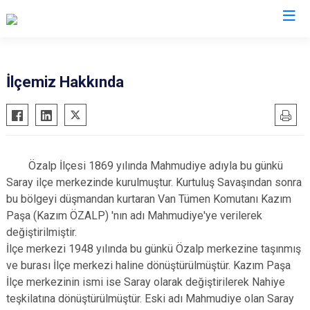
Van
İlçemiz Hakkında
Bahçesaray
Gürpınar
Başkale
Muradiye
Çaldıran
Özalp
Özalp İlçesi 1869 yılında Mahmudiye adıyla bu günkü
Çatak
Saray
Saray ilçe merkezinde kurulmuştur. Kurtuluş Savaşından sonra
Edremit
İpekyolu
bu bölgeyi düşmandan kurtaran Van Tümen Komutanı Kazım
Paşa (Kazım ÖZALP) 'nın adı Mahmudiye'ye verilerek
Erciş
Tuşba
değiştirilmiştir.
Gevaş
İlçe merkezi 1948 yılında bu günkü Özalp merkezine taşınmış
ve burası İlçe merkezi haline dönüştürülmüştür. Kazım Paşa
İlçe merkezinin ismi ise Saray olarak değiştirilerek Nahiye
teşkilatına dönüştürülmüştür. Eski adı Mahmudiye olan Saray