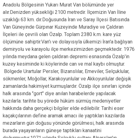
Anadolu Bölgesinin Yukarı Murat Van bölümünde yer
alır.Denizden yüksekliği 2100 metredir. İlçemizin Van İline
uzaklığı 63 km. dır.Doğusunda İran ve Saray İlçesi Batısında
Van Güneyinde Gürpınar Kuzeyinde Muradiye ve Çaldıran
İlçeleri ile çevrili olan Özalp. Toplam 2380 k.m. kare yüz
ölçümüne sahiptir.Van'ı ve dolayısıyla ülkemizi İran'a bağlıyan
demiryolu ve karayolu ilçe merkezimizden geçmektedir. 1976
yılında meydana gelen çaldıran depremi esnasında Özalp'in
kuzey kesiminde ki köylerinde can ve mal kaybı olmuştur.
Bölgede Urartular Persler, Bizanslılar, Emeviler, Selçuklular,
sökmenler, Moğollar, Karakoyunlular ve Akkoyunlular değişik
zamanlarda hakimiyet kurmuşlardır. Özalp ilçe sınırları içinde
halk arasında "gort" diye anılan harabelerde yapılacak
kazılarla: tarihte bu yörede hüküm sürmüş medeniyetler
hakkında daha gerçekçi bilgiler elde edilebilir. Tarihi eser
kaçakçılarının define aramak amacı ile yaptıkları kazılarda
mezarların gün doğusu yönünde görülmesi, halk arasında
burada yaşayanların güneşe taptıkları kanaatini
doğurmuştur.1071 yılında Selçuklu sultanı Alparslan'ın