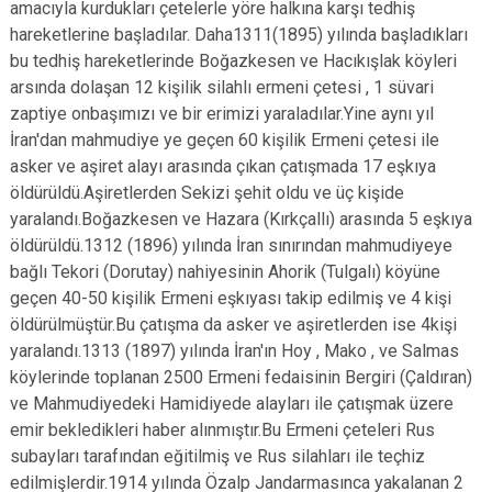
amacıyla kurdukları çetelerle yöre halkına karşı tedhiş
hareketlerine başladılar. Daha1311(1895) yılında başladıkları
bu tedhiş hareketlerinde Boğazkesen ve Hacıkışlak köyleri
arsında dolaşan 12 kişilik silahlı ermeni çetesi , 1 süvari
zaptiye onbaşımızı ve bir erimizi yaraladılar.Yine aynı yıl
İran'dan mahmudiye ye geçen 60 kişilik Ermeni çetesi ile
asker ve aşiret alayı arasında çıkan çatışmada 17 eşkıya
öldürüldü.Aşiretlerden Sekizi şehit oldu ve üç kişide
yaralandı.Boğazkesen ve Hazara (Kırkçallı) arasında 5 eşkıya
öldürüldü.1312 (1896) yılında İran sınırından mahmudiyeye
bağlı Tekori (Dorutay) nahiyesinin Ahorik (Tulgalı) köyüne
geçen 40-50 kişilik Ermeni eşkıyası takip edilmiş ve 4 kişi
öldürülmüştür.Bu çatışma da asker ve aşiretlerden ise 4kişi
yaralandı.1313 (1897) yılında İran'ın Hoy , Mako , ve Salmas
köylerinde toplanan 2500 Ermeni fedaisinin Bergiri (Çaldıran)
ve Mahmudiyedeki Hamidiyede alayları ile çatışmak üzere
emir bekledikleri haber alınmıştır.Bu Ermeni çeteleri Rus
subayları tarafından eğitilmiş ve Rus silahları ile teçhiz
edilmişlerdir.1914 yılında Özalp Jandarmasınca yakalanan 2