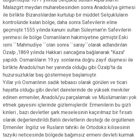
Malazgirt meydan muharebesinden sonra Anadolu'ya girmesi
ile birlikte Bizanslılardan kurtulup bir müddet Selçukluların
kontrolünde kalan bölge, daha sonra Safevilerin eline
geçmiştir.1555 yılında kanuni sultan Süleyman'ın Safevilerin
yenmesi ile bölge Osmanlıların hakimiyetine girmiştir.Eski
ismi ``Mahmudiye ``olan sonra ``saray``olarak adlandırılan
Özalp ,1869 yılında Hakkari sancağına bağlanarak "Kaza"
yapıldı. Osmanlıların 19.yy. sonlarına doğru zayıf düşmesi ile
birlikte Anadolu'nun her yanında olduğu gibi Özalp'ta da
huzursuzluklar baş göstermeye başlamıştır.
Yıllar yılı Osmanlının sadık tebaası olarak görülen ve ticari
hayatta olduğu gibi devlet dairelerinde de yüksek mevkiler
edinen ermeniler, Anadolu'yu parçalamak ve Müslümanları yok
etmek gayesini içlerinde gizlemişlerdir. Ermenilerin bu gizli
kinleri , bazı devletler şark meselesinin kaçırılmaz bir fırsatı
olarak değerlendirildi.Batılı devletlerin desteği de örgütlenen
Ermeniler .İngiliz ve Rusların tahriki ile Ortodoks kilisesinin
tazyiki neticesinde bölgede bağımsız ermeni devleti kurmak