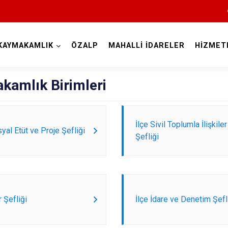
KAYMAKAMLIK
ÖZALP
MAHALLİ İDARELER
HİZMET
Van
kamlık Birimleri
İlçe Sivil Toplumla İlişkiler
syal Etüt ve Proje Şefliği
Şefliği
Bahçesaray
Başkale
Çaldıran
r Şefliği
İlçe İdare ve Denetim Şefl
Çatak