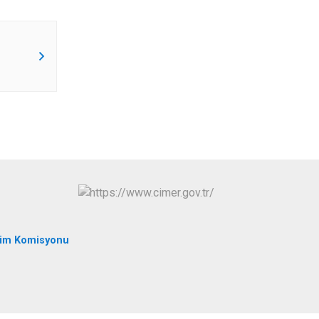
İpekyolu
Tuşba
tim Komisyonu