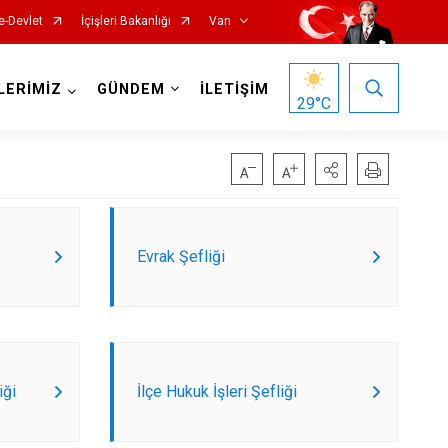
e-Devlet
İçişleri Bakanlığı
Van
LERİMİZ
GÜNDEM
İLETİŞİM
29
°C
Evrak Şefliği
Gürpınar
Muradiye
Özalp
iği
İlçe Hukuk İşleri Şefliği
Saray