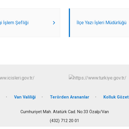
Edremit
Erciş
Gevaş
gi İşlem Şefliği
İlçe Yazı İşleri Müdürlüğü
Van Valiliği
Terörden Arananlar
Kolluk Göze
Cumhuriyet Mah. Atatürk Cad. No:33 Özalp/Van
(432) 712 20 01