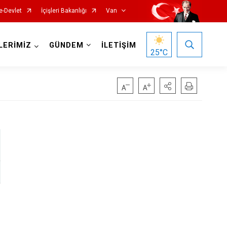
e-Devlet
İçişleri Bakanlığı
Van
LERİMİZ
GÜNDEM
İLETİŞİM
25
°C
Gürpınar
Muradiye
Özalp
Saray