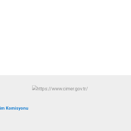
İpekyolu
Tuşba
tim Komisyonu