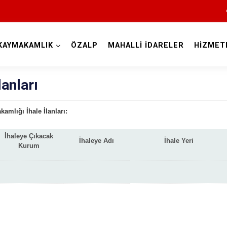
KAYMAKAMLIK
ÖZALP
MAHALLİ İDARELER
HİZMET
Van
lanları
amlığı İhale İlanları:
İhaleye Çıkacak
İhaleye Adı
İhale Yeri
Kurum
Bahçesaray
Başkale
Çaldıran
Çatak