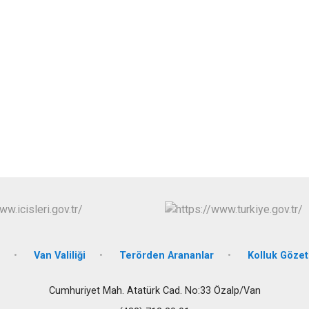
Edremit
Erciş
Gevaş
Van Valiliği
Terörden Arananlar
Kolluk Göze
Cumhuriyet Mah. Atatürk Cad. No:33 Özalp/Van