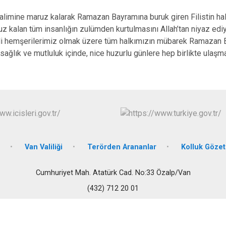
Edremit
zalimine maruz kalarak Ramazan Bayramına buruk giren Filistin ha
Erciş
 kalan tüm insanlığın zulümden kurtulmasını Allah’tan niyaz ed
Gevaş
pli hemşerilerimiz olmak üzere tüm halkımızın mübarek Ramazan B
 sağlık ve mutluluk içinde, nice huzurlu günlere hep birlikte ulaş
Van Valiliği
Terörden Arananlar
Kolluk Göze
Cumhuriyet Mah. Atatürk Cad. No:33 Özalp/Van
(432) 712 20 01