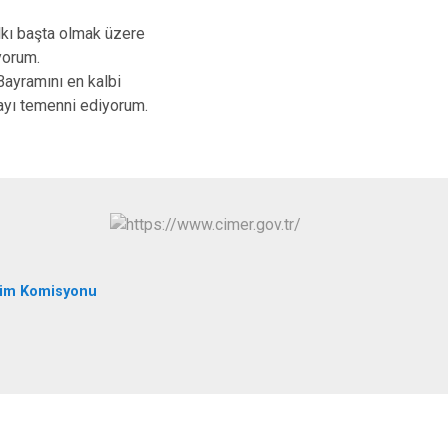
İpekyolu
lkı başta olmak üzere
Tuşba
iyorum.
ayramını en kalbi
mayı temenni ediyorum.
tim Komisyonu