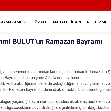
KAYMAKAMLIK
ÖZALP
MAHALLİ İDARELER
HİZMET
Van
mi BULUT’un Ramazan Bayramı
et, sonu cehennem azabından kurtuluş olan mübarek Ramazan-ı Şe
eri Bayrama ulaştıran yüce Allah’a sonsuz hamdolsun.
Bahçesaray
irlik ve beraberliğimizi daha da pekiştirdiğimiz, sevinçlerimizi 
Başkale
ir. Bir Ramazan Bayramını daha idrak etmekte, bu mübarek günler
Çaldıran
luluğun yaşandığı bayramlar eşin, dostun, akrabanın, hastaların ve 
Çatak
tıldığı, çocukların sevindirildiği, dargınlıkların giderildiği, küskün