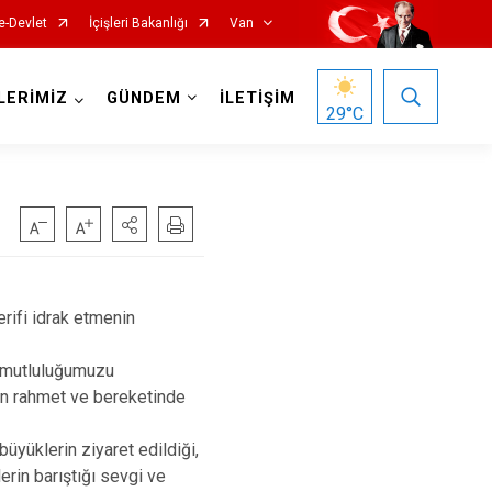
e-Devlet
İçişleri Bakanlığı
Van
LERİMİZ
GÜNDEM
İLETİŞİM
29
°C
rifi idrak etmenin
Gürpınar
ve mutluluğumuzu
Muradiye
in rahmet ve bereketinde
Özalp
büyüklerin ziyaret edildiği,
Saray
lerin barıştığı sevgi ve