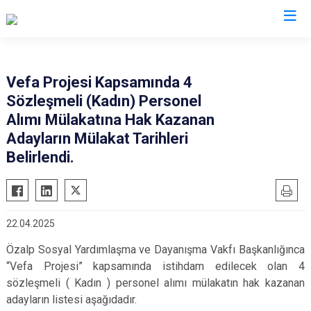
Van
Vefa Projesi Kapsamında 4
Sözleşmeli (Kadın) Personel
Bahçesaray
Gürpınar
Alımı Mülakatına Hak Kazanan
Başkale
Muradiye
Adayların Mülakat Tarihleri
Çaldıran
Özalp
Belirlendi.
Çatak
Saray
Edremit
İpekyolu
Erciş
Tuşba
22.04.2025
Gevaş
Özalp Sosyal Yardımlaşma ve Dayanışma Vakfı Başkanlığınca
“Vefa Projesi” kapsamında istihdam edilecek olan 4
sözleşmeli ( Kadın ) personel alımı mülakatın hak kazanan
adayların listesi aşağıdadır.