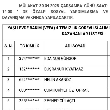
MÜLAKAT 30.04.2025 ÇARŞAMBA GÜNÜ SAAT:
14.00 ‘ DE ÖZALP SOSYAL YARDIMLAŞMA VE
DAYANIŞMA VAKFINDA YAPILACAKTIR.
YAŞLI EVDE BAKIM (VEFA) 4 TEMİZLİK GÖREVLİSİ ALI
KAZANANLAR LİSTESİ-
S. N.
TC KİMLİK
ADI SOYAD
1
374********
EDA NUR GÜNGÖR
2
132********
BÜŞRANUR KİYATMAZ
3
652********
HELİN AKANÖZ
4
680********
CUMHURİYET ÖZTOPRAK
5
255********
ZEYNEP GÜLAÇTI